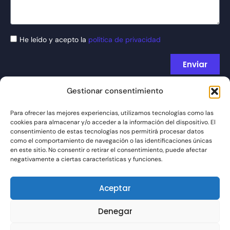
He leído y acepto la
política de privacidad
Enviar
Gestionar consentimiento
Para ofrecer las mejores experiencias, utilizamos tecnologías como las
cookies para almacenar y/o acceder a la información del dispositivo. El
consentimiento de estas tecnologías nos permitirá procesar datos
como el comportamiento de navegación o las identificaciones únicas
en este sitio. No consentir o retirar el consentimiento, puede afectar
DÓNDE ESTAMOS
CONTACTO
negativamente a ciertas características y funciones.
SÍGANOS
+34 93 238
C/ Francisco
68 68
Giner, 27, bajos
Aceptar
08012 Barcelona
Denegar